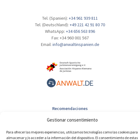
Tel. (Spanien):
+34 961 939 811
Tel. (Deutschland):
+49 221 42 91 80 70
WhatsApp:
+34 656 563 896
Fax: +34 960 001 567
Email:
info@anwaltinspanien.de
Recomendaciones
Campos legales
Gestionar consentimiento
Nuestros abogados
Opiniones de clientes
Para ofrecer las mejores experiencias, utilizamos tecnologías como las cookies para
Contacto
almacenar y/o acceder a la información del dispositivo. El consentimiento de estas