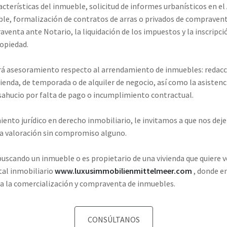
racterísticas del inmueble, solicitud de informes urbanísticos en 
ble, formalización de contratos de arras o privados de compravent
aventa ante Notario, la liquidación de los impuestos y la inscripc
ropiedad.
á asesoramiento respecto al arrendamiento de inmuebles: redacc
enda, de temporada o de alquiler de negocio, así como la asistencia
esahucio por falta de pago o incumplimiento contractual.
iento jurídico en derecho inmobiliario, le invitamos a que nos dej
a valoración sin compromiso alguno.
uscando un inmueble o es propietario de una vivienda que quiere v
tal inmobiliario
www.luxusimmobilienmittelmeer.com
, donde en
o a la comercialización y compraventa de inmuebles.
CONSÚLTANOS